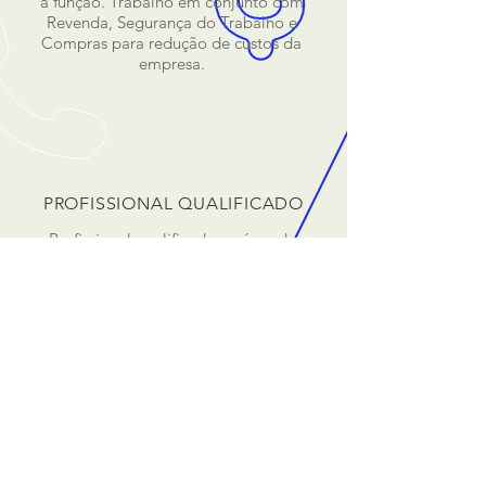
a função. Trabalho
em conjunto com
Revenda, Segurança do Trabalho e
Compras para redução de custos da
empresa.
PROFISSIONAL QUALIFICADO
Profissional qualificado na área de
Segurança e Gestão.
NOSSO TELEFONE
(19) 3523.6093
NOSSO EMAIL
comercial@solirioclaro.com.br