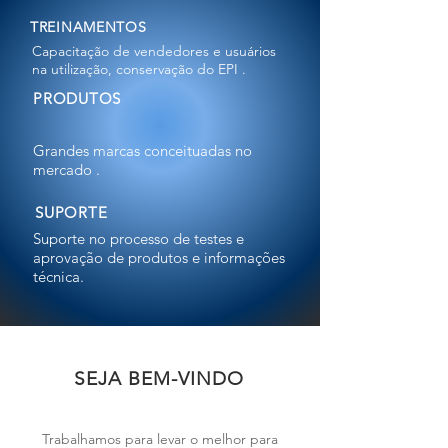
TREINAMENTOS
Capacitação de vendedores e usuários
na utilização, conservação do EPI .
PRODUTOS
Grandes marcas conceituadas no
mercado .
SUPORTE
Suporte no processo de testes e
aprovação de produtos e informações
técnica.
SEJA BEM-VINDO
Trabalhamos para levar o melhor para